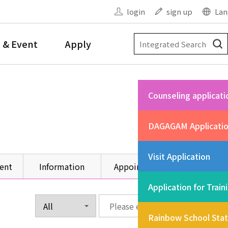
login
sign up
Lan
 & Event
Apply
Counseling applicati
DAGAGAM Applicati
Visit Application
ent
Information
Appointment
Other
Application for Train
Rainbow School Sta