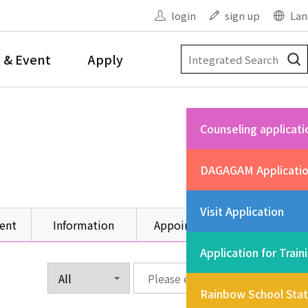
login
sign up
Lan
 & Event
Apply
Counseling applicati
DAGAGAM Applicati
Visit Application
ent
Information
Appointment
Other
Application for Train
Rainbow School Sta