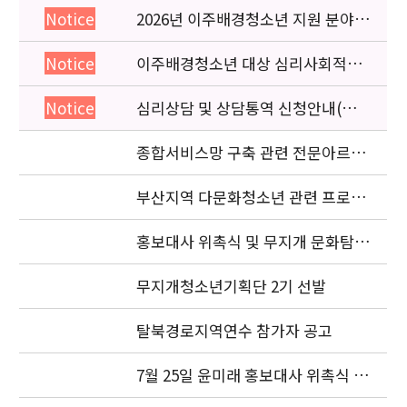
2026년 이주배경청소년 지원 분야
Notice
종사자 역량강화 교육 일정 안내
이주배경청소년 대상 심리사회적응
Notice
검사 연수동영상 개편 안내
심리상담 및 상담통역 신청안내(의뢰
Notice
서첨부)
종합서비스망 구축 관련 전문아르바
이트생 모집
부산지역 다문화청소년 관련 프로젝
트 조정자 모집 공고
홍보대사 위촉식 및 무지개 문화탐험
대 발대식
무지개청소년기획단 2기 선발
탈북경로지역연수 참가자 공고
7월 25일 윤미래 홍보대사 위촉식 사
진(4)