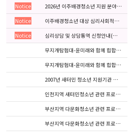
2026년 이주배경청소년 지원 분야
Notice
종사자 역량강화 교육 일정 안내
이주배경청소년 대상 심리사회적응
Notice
검사 연수동영상 개편 안내
심리상담 및 상담통역 신청안내(의뢰
Notice
서첨부)
무지개탐험대-윤미래와 함께 힙합을
배워요 (사진2 )
무지개탐험대-윤미래와 함께 힙합을
배워요(사진 1)
2007년 새터민 청소년 지원기관 공
동협력사업 중간보고서 요청
인천지역 새터민청소년 관련 프로젝
트 조정자 모집 재공고
부산지역 다문화청소년 관련 프로젝
트 조정자 최종 합격자 발표
부산지역 다문화청소년 관련 프로젝
트 조정자 1차 서류전형 합격자 발표