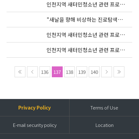
인천지역 새터민청소년 관련 프로젝
트 조정자 모집 발표
"새날을 향해 비상하는 진로탐색여
행"(장소변경)
인천지역 새터민청소년 관련 프로젝
트 조정자 모집 발표 연기
인천지역 새터민청소년 관련 프로젝
트 조정자 모집공고
136
137
138
139
140
Privacy Policy
Terms of Use
E-mail security policy
Location