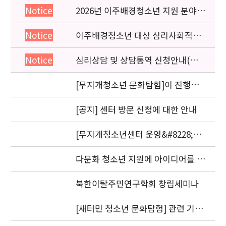
2026년 이주배경청소년 지원 분야
Notice
종사자 역량강화 교육 일정 안내
이주배경청소년 대상 심리사회적응
Notice
검사 연수동영상 개편 안내
심리상담 및 상담통역 신청안내(의뢰
Notice
서첨부)
[무지개청소년 문화탐험]이 진행됩
니다.
[공지] 센터 방문 신청에 대한 안내
[무지개청소년센터 운영&#8228;자
문위원회 회의] 개최
다문화 청소년 지원에 아이디어를 제
안해 주세요.
북한이탈주민연구학회 창립세미나
[새터민 청소년 문화탐험] 관련 기관
실무자 간담회