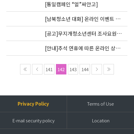
[통일캠페인 “얼”싸안고]
[남북청소년 대화] 온라인 이벤트 1
차 도토리를 지급했습니다.
[공고]무지개청소년센터 조사요원
모집
[안내]추석 연휴에 따른 온라인 상담
답변 처리 방침
141
142
143
144
Privacy Policy
Terms of Use
E-mail security policy
Location