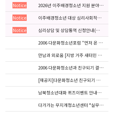
2026년 이주배경청소년 지원 분야
Notice
종사자 역량강화 교육 일정 안내
이주배경청소년 대상 심리사회적응
Notice
검사 연수동영상 개편 안내
심리상담 및 상담통역 신청안내(의뢰
Notice
서첨부)
2006 다문화청소년포럼 "먼저 온 미
래" 개최 안내
만남과 외로움 [지방 거주 새터민 청
소년의 적응과 과제] 세미나.
2006 다문화청소년과 친구되기 결과
발표 안내
[재공지]다문화청소년 친구되기 공
모전 결과발표 연기 안내
남북청소년대화 퀴즈이벤트 안내입
니다.
다가가는 무지개청소년센터 “실무자
워크숍” 안내 및 신청