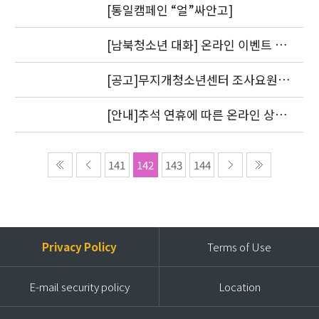
[통일캠페인 “얼”싸안고]
[남북청소년 대화] 온라인 이벤트 1
차 도토리를 지급했습니다.
[공고]무지개청소년센터 조사요원
모집
[안내]추석 연휴에 따른 온라인 상담
답변 처리 방침
141
142
143
144
Privacy Policy
Terms of Use
E-mail security policy
Location