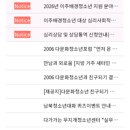
2026년 이주배경청소년 지원 분야
Notice
종사자 역량강화 교육 일정 안내
이주배경청소년 대상 심리사회적응
Notice
검사 연수동영상 개편 안내
심리상담 및 상담통역 신청안내(의뢰
Notice
서첨부)
2006 다문화청소년포럼 "먼저 온 미
래" 개최 안내
만남과 외로움 [지방 거주 새터민 청
소년의 적응과 과제] 세미나.
2006 다문화청소년과 친구되기 결과
발표 안내
[재공지]다문화청소년 친구되기 공
모전 결과발표 연기 안내
남북청소년대화 퀴즈이벤트 안내입
니다.
다가가는 무지개청소년센터 “실무자
워크숍” 안내 및 신청