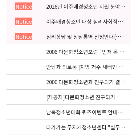
2026년 이주배경청소년 지원 분야
Notice
종사자 역량강화 교육 일정 안내
이주배경청소년 대상 심리사회적응
Notice
검사 연수동영상 개편 안내
심리상담 및 상담통역 신청안내(의뢰
Notice
서첨부)
2006 다문화청소년포럼 "먼저 온 미
래" 개최 안내
만남과 외로움 [지방 거주 새터민 청
소년의 적응과 과제] 세미나.
2006 다문화청소년과 친구되기 결과
발표 안내
[재공지]다문화청소년 친구되기 공
모전 결과발표 연기 안내
남북청소년대화 퀴즈이벤트 안내입
니다.
다가가는 무지개청소년센터 “실무자
워크숍” 안내 및 신청