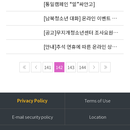
[통일캠페인 “얼”싸안고]
[남북청소년 대화] 온라인 이벤트 1
차 도토리를 지급했습니다.
[공고]무지개청소년센터 조사요원
모집
[안내]추석 연휴에 따른 온라인 상담
답변 처리 방침
141
142
143
144
Privacy Policy
Terms of Use
E-mail security policy
Location