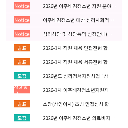
2026년 이주배경청소년 지원 분야
Notice
종사자 역량강화 교육 일정 안내
이주배경청소년 대상 심리사회적응
Notice
검사 연수동영상 개편 안내
심리상담 및 상담통역 신청안내(의뢰
Notice
서첨부)
2026-1차 직원 채용 면접전형 합격
발표
자 발표 및 적격심사 안내
2026-1차 직원 채용 서류전형 합격
발표
자 발표 및 면접전형 안내
2026년도 심리정서지원사업 "상담
모집
통역지원사(중국어, 베트남어, 러시
채용공
아어어, 몽골어)" 선발 공고
2026-1차 이주배경청소년지원재단
고
직원(기획운영실/사업운영부) 채용
공고 (~3/22)
소장(상임이사) 초빙 면접심사 합격
발표
자 발표
2026년 이주배경청소년 의료비지원
모집
사업 안내(사업 마감)