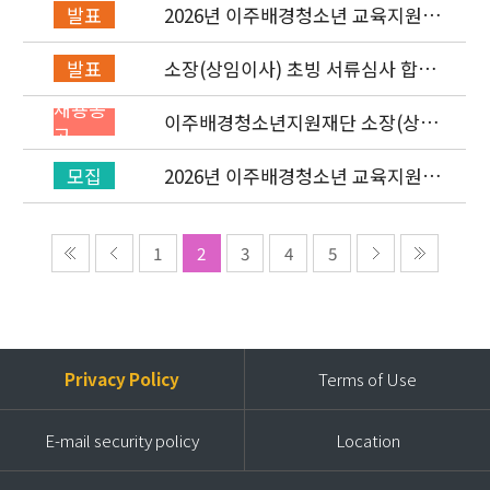
2026년 이주배경청소년 교육지원사
발표
업 레인보우스쿨 개설기관 선정 결과
소장(상임이사) 초빙 서류심사 합격
발표
자 발표 및 면접 심사 안내
채용공
이주배경청소년지원재단 소장(상임
고
이사) 초빙 공고
2026년 이주배경청소년 교육지원사
모집
업 ‘레인보우스쿨’ 개설기관 신청 공
고
1
2
3
4
5
Privacy Policy
Terms of Use
E-mail security policy
Location