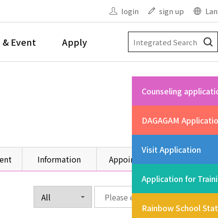
login
sign up
Lan
 & Event
Apply
Counseling applicati
DAGAGAM Applicati
Visit Application
ent
Information
Appointment
Other
Application for Train
Rainbow School Sta