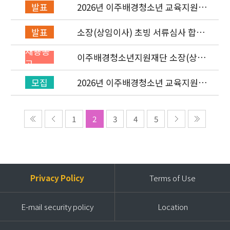
2026년 이주배경청소년 교육지원사
발표
업 레인보우스쿨 개설기관 선정 결과
소장(상임이사) 초빙 서류심사 합격
발표
자 발표 및 면접 심사 안내
채용공
이주배경청소년지원재단 소장(상임
고
이사) 초빙 공고
2026년 이주배경청소년 교육지원사
모집
업 ‘레인보우스쿨’ 개설기관 신청 공
고
1
2
3
4
5
Privacy Policy
Terms of Use
E-mail security policy
Location