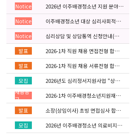
2026년 이주배경청소년 지원 분야
Notice
종사자 역량강화 교육 일정 안내
이주배경청소년 대상 심리사회적응
Notice
검사 연수동영상 개편 안내
심리상담 및 상담통역 신청안내(의뢰
Notice
서첨부)
2026-1차 직원 채용 면접전형 합격
발표
자 발표 및 적격심사 안내
2026-1차 직원 채용 서류전형 합격
발표
자 발표 및 면접전형 안내
2026년도 심리정서지원사업 "상담
모집
통역지원사(중국어, 베트남어, 러시
채용공
아어어, 몽골어)" 선발 공고
2026-1차 이주배경청소년지원재단
고
직원(기획운영실/사업운영부) 채용
공고 (~3/22)
소장(상임이사) 초빙 면접심사 합격
발표
자 발표
2026년 이주배경청소년 의료비지원
모집
사업 안내(사업 마감)