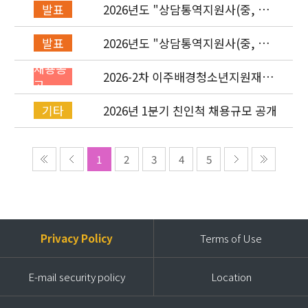
2026년도 "상담통역지원사(중, 베,
발표
러, 몽)" 면접심사 합격자 발표
2026년도 "상담통역지원사(중, 베,
발표
러, 몽)" 서류심사 합격자 발표
채용공
2026-2차 이주배경청소년지원재단
고
직원(기획운영실/사업운영부/개발
협력부) 채용공고 (~4/26)
2026년 1분기 친인척 채용규모 공개
기타
1
2
3
4
5
Privacy Policy
Terms of Use
E-mail security policy
Location