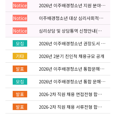
2026년 이주배경청소년 지원 분야
Notice
종사자 역량강화 교육 일정 안내
이주배경청소년 대상 심리사회적응
Notice
검사 연수동영상 개편 안내
심리상담 및 상담통역 신청안내(의뢰
Notice
서첨부)
2026년 이주배경청소년 권장도서 목
모집
록 구성을 위한 청소년 참여 이벤트
안내
[New post]
2026년 2분기 친인척 채용규모 공개
기타
2026년 이주배경청소년 통합문해력
발표
교육지원사업 수행기관 선정 결과 발
표
2026년 이주배경청소년 통합 문해력
모집
교육지원 사업 위탁기관 신청 공고
2026-2차 직원 채용 면접전형 합격
발표
자 발표 및 적격심사 안내
2026-2차 직원 채용 서류전형 합격
발표
자 발표 및 면접전형 안내