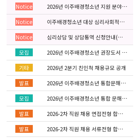
2026년 이주배경청소년 지원 분야
Notice
종사자 역량강화 교육 일정 안내
이주배경청소년 대상 심리사회적응
Notice
검사 연수동영상 개편 안내
심리상담 및 상담통역 신청안내(의뢰
Notice
서첨부)
2026년 이주배경청소년 권장도서 목
모집
록 구성을 위한 청소년 참여 이벤트
안내
2026년 2분기 친인척 채용규모 공개
기타
2026년 이주배경청소년 통합문해력
발표
교육지원사업 수행기관 선정 결과 발
표
2026년 이주배경청소년 통합 문해력
모집
교육지원 사업 위탁기관 신청 공고
2026-2차 직원 채용 면접전형 합격
발표
자 발표 및 적격심사 안내
2026-2차 직원 채용 서류전형 합격
발표
자 발표 및 면접전형 안내