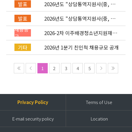
2026년도 "상담통역지원사(중, 베,
발표
러, 몽)" 면접심사 합격자 발표
2026년도 "상담통역지원사(중, 베,
발표
러, 몽)" 서류심사 합격자 발표
채용공
2026-2차 이주배경청소년지원재단
고
직원(기획운영실/사업운영부/개발
협력부) 채용공고 (~4/26)
2026년 1분기 친인척 채용규모 공개
기타
1
2
3
4
5
Privacy Policy
Terms of Use
E-mail security policy
Location