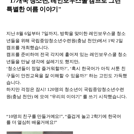
"17
개국 청소년
,
레인보우스쿨 캠프로 그린
특별한 여름 이야기"
지난
8
월
6
일부터
7
일까지
,
방학을 맞이한 레인보우스쿨 청소
년들을 위해
국립중앙청소년수련원
(
충남 천안
)
에서 1박 2일
캠프를 개최했습니다
.
캠프를 준비하며 전국 각지에 흩어져 있는 레인보우스쿨 청소
년들을 만날 생각에 설레기도 했지만,
‘
청소년들이 정말 즐거워할까
?’, ‘
혹시 한국어가 아직 서툰 친
구들이 안전교육을 잘 이해할 수 있을까
?’
하는 고민도 가득했
습니다
.
하지만 걱정은 잠시
! 120
명의 청소년이 국립중앙청소년수련
원
(
충남 천안
)
에 모여
"
우리의 이야기
"
를 쓰기 시작했습니다
.
“
10
명의 친구를 만들거예요
!”, “
즐겁게 놀고
2
학기에 한국어
를 더 열심히 배울거에요
!”