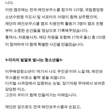
니다
.
이번 캠프에는 전국 레인보우스쿨 참가자
125
명
,
국립중앙청
소년수련원 지도사 및 서포터즈
16
명이 함께 상주했으며
,
재단의 레인보우스쿨 캠프 지원인력 활동가
3
명이 캠프 진행
부터 소중한 순간들을 영상으로 기록해주었습니다.
통역사
,
자원봉사자
,
재단 직원을 포함해
17
개국 출신 총
152
명
이 참여하며 다 함께 특별한 시간을 만들었습니다.
✨
각자의 빛깔로 빛나는 청소년들
✨
이주배경청소년이
'
여기서 나도 주인공
'
이라 느낄 때
,
레인보
우스쿨은 비로소 활짝 꽃을 피웁니다
.
디지털 사격장에서 집중하는 눈빛
,
장기자랑 무대에서 보여준
당당한 미소
.
그것이 우리가 함께 만들어가는 미래입니다
.
재단은 앞으로도 전국 레인보우스쿨과 손잡고
,