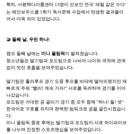
특히
,
서평택다이룸센터
13
명이 선보인 연극
'
새털 같은 수다
'
는
레인보우스쿨
1
학기 독서문해 수업에서 탄생한 결과물이
어서 더욱 의미 있었답니다.
🤝
둘째 날
,
우린 하나
!
캠프 둘째 날에는
미니 올림픽
이 펼쳐졌습니다
.
청소년들은
딸기팀과 포도팀으로 나뉘어 나이와 국적에 관계
없이 멋진 호흡을 보여주었습니다
.
딸기팀은 훌라후프 경기 도중 후프를 바닥에 떨어뜨렸지만 재
빠르게 주워 "빨리! 계속 가자!" 서로를 독려하며 경기를 이어
나갔습니다.
포도팀은 거대한 공 굴리기 경기 중 모두 함께 "하나! 둘! 셋"
한국어로 구호를 외치며 완벽한 팀워크로 공을 골인시켰습니
다.
미니 올림픽 종료 후에는 딸기팀과 포도팀이 서로 하이파이브
를 나누며 진정한 스포츠맨십을 보여주었답니다
.