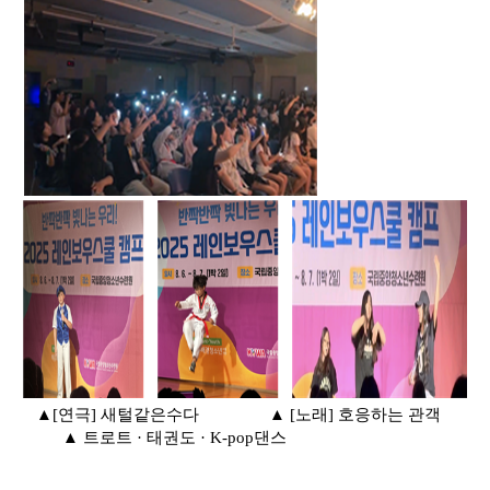
▲
[
연극
]
새털같은수다
▲
[
노래
]
호응하는 관객
▲
트로트
·
태권도
· K-pop
댄스