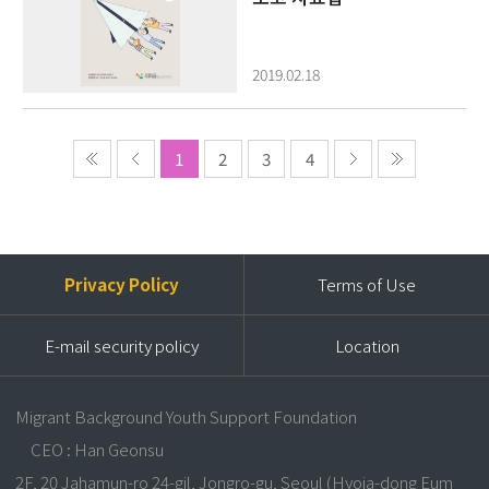
2019.02.18
1
2
3
4
Privacy Policy
Terms of Use
E-mail security policy
Location
Migrant Background Youth Support Foundation
CEO : Han Geonsu
2F, 20 Jahamun-ro 24-gil, Jongro-gu, Seoul (Hyoja-dong Eum