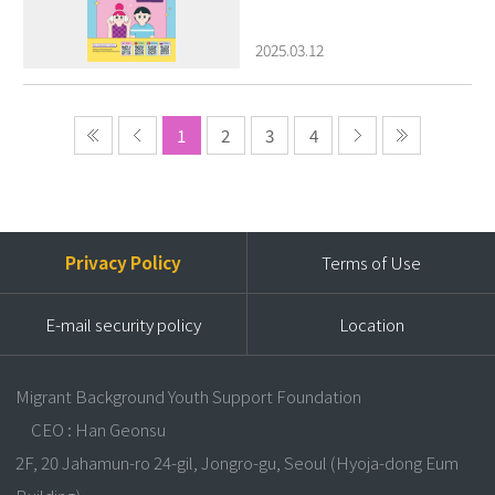
2025.03.12
1
2
3
4
Privacy Policy
Terms of Use
E-mail security policy
Location
Migrant Background Youth Support Foundation
CEO : Han Geonsu
2F, 20 Jahamun-ro 24-gil, Jongro-gu, Seoul (Hyoja-dong Eum
Building)