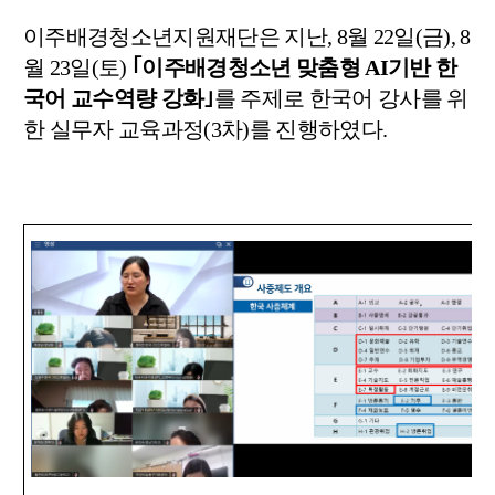
이주배경청소년지원재단은 지난
, 8
월
22
일
(
금
), 8
월
23
일
(
토
)
｢
이주배경청소년 맞춤형
AI
기반 한
국어 교수역량 강화
｣
를 주제로 한국어 강사를 위
한 실무자 교육과정
(3
차
)
를 진행하였다
.