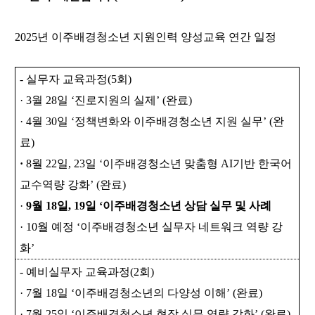
2025
년 이주배경청소년 지원인력 양성교육 연간 일정
-
실무자 교육과정
(5
회
)
· 3
월
28
일
‘
진로지원의 실제
’ (
완료
)
· 4
월
30
일
‘
정책변화와 이주배경청소년 지원 실무
’ (
완
료
)
·
8
월
22
일
, 23
일
‘
이주배경청소년 맞춤형
AI
기반 한국어
교수역량 강화
’ (
완료
)
·
9
월
18
일
, 19
일
‘
이주배경청소년 상담 실무 및 사례
· 10
월 예정
‘
이주배경청소년 실무자 네트워크 역량 강
화
’
-
예비실무자 교육과정
(2
회
)
· 7
월
18
일
‘
이주배경청소년의 다양성 이해
’ (
완료
)
· 7
월
25
일
‘
이주배경청소년 현장 실무 역량 강화
’ (
완료
)