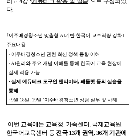
리고
4
강
‘
에듀테크 활용 및 실습
’
으로 구성되었
다
.
｢
이주배경청소년 맞춤형
AI
기반 한국어 교수역량 강화
｣
주요내용
·
이주배경청소년 관련 최신 정책 동향 이해
· AI
원리와 주요 개념 이해를 통해 한국어 교육 현장에
실제 적용 가능
·
실제 에듀테크 도구인 맨티미터
,
패들렛 등의 실습을
통해
· 9
월
18
일
, 19
일
‘
이주배경청소년 상담 실무 및 사례
이번 교육에는 교육청
,
가족센터
,
국제교육원
,
한국어교육센터 등
전국
13
개 권역
, 36
개 기관에