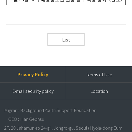
List
Privacy Policy
Terms of Use
E-mail security policy
Location
Migrant Background Youth Support Foundation
CEO : Han Geonsu
2F, 20 Jahamun-ro 24-gil, Jongro-gu, Seoul (Hyoja-dong Eum