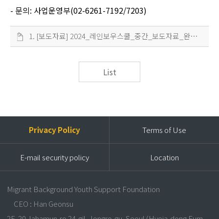
- 문의: 사업운영부(02-6261-7192/7203)
1. [보도자료] 2024_레인보우스쿨_중간_보도자료_완
료.hwp
List
Privacy Policy
Terms of Use
E-mail security policy
Location
Migrant Background Youth Support Foundation
CEO : Han Geonsu
2F, 20 Jahamun-ro 24-gil, Jongro-gu, Seoul (Hyoja-dong Eum