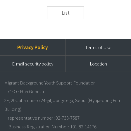
List
Privacy Policy
Terms of Use
E-mail security policy
Location
Migrant Background Youth Support Foundation
CEO : Han Geonsu
2F, 20 Jahamun-ro 24-gil, Jongro-gu, Seoul (Hyoja-dong Eum
Building)
representative number: 02-733-7587
Business Registration Number: 101-82-14176