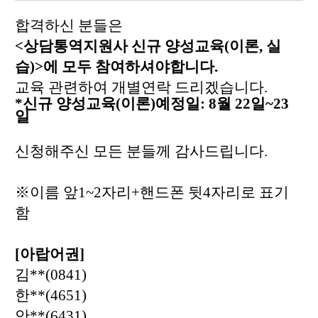
합격하신 분들은
<
상담통역지원사 신규 양성교육
(
이론
,
실
습
)>
에 모두 참여하셔야합니다.
교육
관련하여 개별연락 드리겠습니다
.
*
신규 양성교육
(
이론
)
예정일
: 8
월
22
일
~23
일
신청해주신 모든 분들께 감사드립니다
.
※
이름 앞
1~2
자리
+
핸드폰 뒷
4
자리로 표기
함
[
아랍어권
]
김
**(0841)
한
**(4651)
안
**(6431)