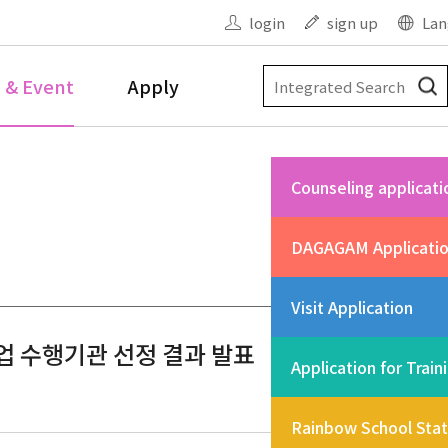
login
sign up
Lan
 & Event
Apply
Counseling applicati
DAGAGAM Applicati
Visit Application
 수행기관 선정 결과 발표
Application for Train
Rainbow School Sta