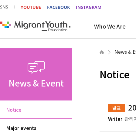
SNS
YOUTUBE
FACEBOOK
INSTAGRAM
Who We Are
News & E
Notice
News & Event
2
발표
Notice
Writer
관리
Major events