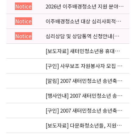
2026년 이주배경청소년 지원 분야
Notice
종사자 역량강화 교육 일정 안내
이주배경청소년 대상 심리사회적응
Notice
검사 연수동영상 개편 안내
심리상담 및 상담통역 신청안내(의뢰
Notice
서첨부)
[보도자료] 새터민청소년용 휴대폰
매뉴얼 남북 출신 청소년들이 공동
제작
[구인] 사무보조 자원봉사자 모집 안
내
[알림] 2007 새터민청소년 송년축제
에 참석해 주신 모든 분들께 감사드
립니다.
[행사안내] 2007 새터민청소년 송년
축제에 초대합니다.
[구인] 2007 새터민청소년 송년축제
자원봉사자 모집
[보도자료] 다문화청소년들, 지원대
상에서 벗어나 변화의 주체로 우뚝서