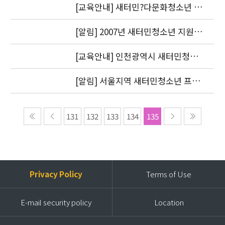
다
[교육안내] 새터민?다문화청소년 전
문가 양성교육 신청자 모집
[알림] 2007년 새터민청소년 지원기
관 공동협력사업 최종보고서 제출(
정산 증빙서류 첨부 수정)
[교육안내] 인천광역시 새터민청소
년 종합지원협의체 실무자 연수 개최
[알림] 서울지역 새터민청소년 프로
젝트 코디네이터 최종합격자 안내
131
132
133
134
135
Privacy Policy
Terms of Use
E-mail security policy
Location